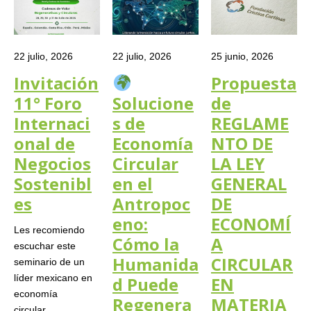
22 julio, 2026
22 julio, 2026
25 junio, 2026
Invitación
Propuesta
11° Foro
Solucione
de
Internaci
s de
REGLAME
onal de
Economía
NTO DE
Negocios
Circular
LA LEY
Sostenibl
en el
GENERAL
es
Antropoc
DE
eno:
ECONOMÍ
Les recomiendo
Cómo la
A
escuchar este
Humanida
CIRCULAR
seminario de un
líder mexicano en
d Puede
EN
economía
Regenera
MATERIA
circular…