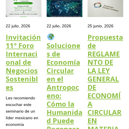
22 julio, 2026
22 julio, 2026
25 junio, 2026
Invitación
Propuesta
11° Foro
Solucione
de
Internaci
s de
REGLAME
onal de
Economía
NTO DE
Negocios
Circular
LA LEY
Sostenibl
en el
GENERAL
es
Antropoc
DE
eno:
ECONOMÍ
Les recomiendo
Cómo la
A
escuchar este
Humanida
CIRCULAR
seminario de un
líder mexicano en
d Puede
EN
economía
Regenera
MATERIA