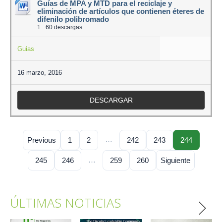
Guías de MPA y MTD para el reciclaje y
eliminación de artículos que contienen éteres de
difenilo polibromado
1
60 descargas
Guias
16 marzo, 2016
DESCARGAR
…
Previous
1
2
242
243
244
…
245
246
259
260
Siguiente
ÚLTIMAS NOTICIAS