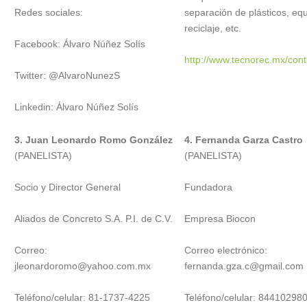
Redes sociales:
separación de plásticos, eq
reciclaje, etc.
Facebook: Álvaro Núñez Solís
http://www.tecnorec.mx/con
Twitter: @AlvaroNunezS
Linkedin: Álvaro Núñez Solís
3. Juan Leonardo Romo González
4. Fernanda Garza Castro
(PANELISTA)
(PANELISTA)
Socio y Director General
Fundadora
Aliados de Concreto S.A. P.I. de C.V.
Empresa Biocon
Correo:
Correo electrónico:
jleonardoromo@yahoo.com.mx
fernanda.gza.c@gmail.com
Teléfono/celular: 81-1737-4225
Teléfono/celular: 84410298