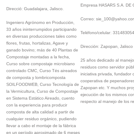
Empresa HASARS S.A. DE C
Direcció: Guadalajara, Jalisco.
Correo: sie_100@yahoo.c
Ingeniero Agrónomo en Producción,
33 años ininterrumpidos participando
Teléfono/celular: 33148305
en diversas producciones tales como
flores, frutas, hortalizas, Agave y
Dirección: Zapopan, Jalisco
ganado bovino; más de 40 Plantas de
Compostaje montadas a la fecha,
25 años dedicado al manejo
Curso sobre compostaje microbiano
residuos como servidor públ
controlado CMC, Curso Tés aireados
iniciativa privada, fundador 
de composta y lombricomposta
cooperativa de pepenadore
SOILFOODWEB, Curso Tecnología de
Zapopan etc. Y muchos pro
la Vermicultura, Curso de Compostaje
ejecución de los mismos co
en Sistema Estático Aireado, cuento
respecto al manejo de los r
con la experiencia para producir
composta de alta calidad a partir de
cualquier residuo orgánico, pudiendo
llevar a cabo el montaje de la fábrica
en un período aproximado de 6 meses