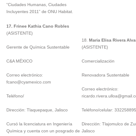
“Ciudades Humanas, Ciudades
Incluyentes 2011” de ONU Habitat.
17. Frinee Kathia Cano Robles
(ASISTENTE)
18.
Maria Elisa Rivera Alva
Gerente de Química Sustentable
(ASISTENTE)
C&A MÉXICO
Comercialización
Correo electrónico:
Renovadora Sustentable
fcano@cyamexico.com
Correo electrónico:
Teléfono/
ricardo.rivera.ulloa@gmail.
Dirección: Tlaquepaque, Jalisco
Teléfono/celular: 33225889
Cursó la licenciatura en Ingeniería
Dirección: Tlajomulco de Zu
Química y cuenta con un posgrado de
Jalisco