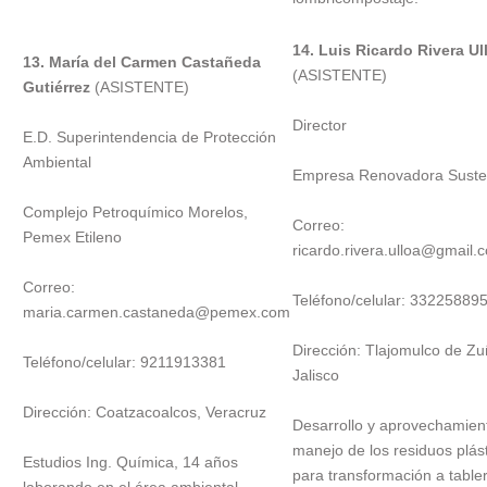
14.
Luis Ricardo Rivera Ul
13. María del Carmen Castañeda
(ASISTENTE)
Gutiérrez
(ASISTENTE)
Director
E.D. Superintendencia de Protección
Ambiental
Empresa Renovadora Suste
Complejo Petroquímico Morelos,
Correo:
Pemex Etileno
ricardo.rivera.ulloa@gmail.
Correo:
Teléfono/celular: 33225889
maria.carmen.castaneda@pemex.com
Dirección: Tlajomulco de Zu
Teléfono/celular: 9211913381
Jalisco
Dirección: Coatzacoalcos, Veracruz
Desarrollo y aprovechamien
manejo de los residuos plás
Estudios Ing. Química, 14 años
para transformación a table