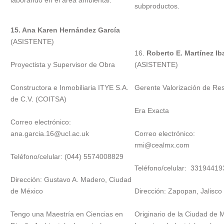
laborando en el área ambiental.
subproductos.
15. Ana Karen Hernández García
(ASISTENTE)
16.
Roberto E. Martínez Ib
Proyectista y Supervisor de Obra
(ASISTENTE)
Constructora e Inmobiliaria ITYE S.A.
Gerente Valorización de Re
de C.V. (COITSA)
Era Exacta
Correo electrónico:
ana.garcia.16@ucl.ac.uk
Correo electrónico:
rmi@cealmx.com
Teléfono/celular: (044) 5574008829
Teléfono/celular: 33194419
Dirección: Gustavo A. Madero, Ciudad
de México
Dirección: Zapopan, Jalisco
Tengo una Maestría en Ciencias en
Originario de la Ciudad de 