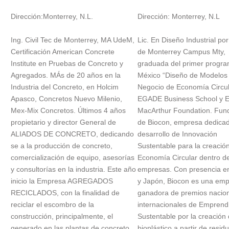
Dirección:Monterrey, N.L.
Dirección: Monterrey, N.L
Ing. Civil Tec de Monterrey, MA UdeM,
Lic. En Diseño Industrial por
Certificación American Concrete
de Monterrey Campus Mty,
Institute en Pruebas de Concreto y
graduada del primer progr
Agregados. MÁs de 20 años en la
México “Diseño de Modelos
Industria del Concreto, en Holcim
Negocio de Economía Circul
Apasco, Concretos Nuevo Milenio,
EGADE Business School y E
Mex-Mix Concretos. Últimos 4 años
MacArthur Foundation. Fun
propietario y director General de
de Biocon, empresa dedicad
ALIADOS DE CONCRETO, dedicando
desarrollo de Innovación
se a la producción de concreto,
Sustentable para la creació
comercialización de equipo, asesorías
Economía Circular dentro de
y consultorías en la industria. Este año
empresas. Con presencia e
inicio la Empresa AGREGADOS
y Japón, Biocon es una em
RECICLADOS, con la finalidad de
ganadora de premios nacion
reciclar el escombro de la
internacionales de Emprend
construcción, principalmente, el
Sustentable por la creación
generado en las plantas de concreto
bioplástico a partir de resid