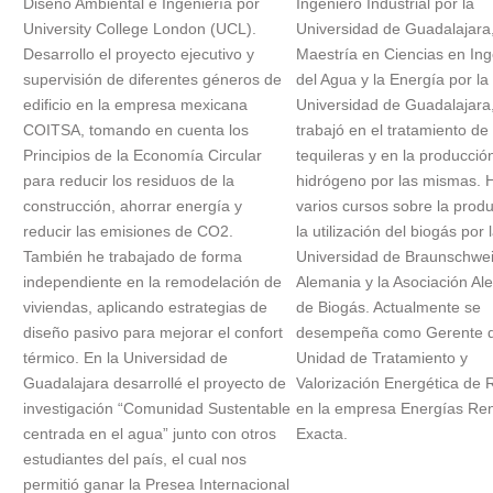
Diseño Ambiental e Ingeniería por
Ingeniero Industrial por la
University College London (UCL).
Universidad de Guadalajara
Desarrollo el proyecto ejecutivo y
Maestría en Ciencias en Ing
supervisión de diferentes géneros de
del Agua y la Energía por la
edificio en la empresa mexicana
Universidad de Guadalajara
COITSA, tomando en cuenta los
trabajó en el tratamiento de
Principios de la Economía Circular
tequileras y en la producció
para reducir los residuos de la
hidrógeno por las mismas. 
construcción, ahorrar energía y
varios cursos sobre la prod
reducir las emisiones de CO2.
la utilización del biogás por 
También he trabajado de forma
Universidad de Braunschwe
independiente en la remodelación de
Alemania y la Asociación A
viviendas, aplicando estrategias de
de Biogás. Actualmente se
diseño pasivo para mejorar el confort
desempeña como Gerente d
térmico. En la Universidad de
Unidad de Tratamiento y
Guadalajara desarrollé el proyecto de
Valorización Energética de 
investigación “Comunidad Sustentable
en la empresa Energías Re
centrada en el agua” junto con otros
Exacta.
estudiantes del país, el cual nos
permitió ganar la Presea Internacional