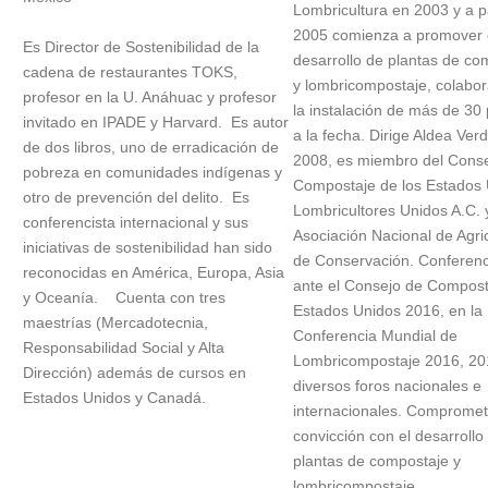
Lombricultura en 2003 y a pa
2005 comienza a promover 
Es Director de Sostenibilidad de la
desarrollo de plantas de co
cadena de restaurantes TOKS,
y lombricompostaje, colabo
profesor en la U. Anáhuac y profesor
la instalación de más de 30 
invitado en IPADE y Harvard. Es autor
a la fecha. Dirige Aldea Ver
de dos libros, uno de erradicación de
2008, es miembro del Cons
pobreza en comunidades indígenas y
Compostaje de los Estados 
otro de prevención del delito. Es
Lombricultores Unidos A.C. 
conferencista internacional y sus
Asociación Nacional de Agri
iniciativas de sostenibilidad han sido
de Conservación. Conferenc
reconocidas en América, Europa, Asia
ante el Consejo de Compost
y Oceanía. Cuenta con tres
Estados Unidos 2016, en la
maestrías (Mercadotecnia,
Conferencia Mundial de
Responsabilidad Social y Alta
Lombricompostaje 2016, 20
Dirección) además de cursos en
diversos foros nacionales e
Estados Unidos y Canadá.
internacionales. Compromet
convicción con el desarroll
plantas de compostaje y
lombricompostaje.