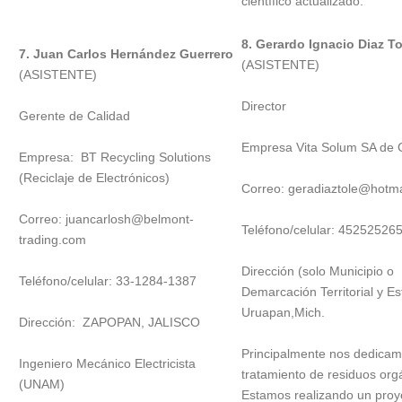
científico actualizado.
8. Gerardo Ignacio Diaz T
7. Juan Carlos Hernández Guerrero
(ASISTENTE)
(ASISTENTE)
Director
Gerente de Calidad
Empresa Vita Solum SA de 
Empresa: BT Recycling Solutions
(Reciclaje de Electrónicos)
Correo: geradiaztole@hotm
Correo: juancarlosh@belmont-
Teléfono/celular: 45252526
trading.com
Dirección (solo Municipio o
Teléfono/celular: 33-1284-1387
Demarcación Territorial y E
Uruapan,Mich.
Dirección: ZAPOPAN, JALISCO
Principalmente nos dedicam
Ingeniero Mecánico Electricista
tratamiento de residuos org
(UNAM)
Estamos realizando un proy