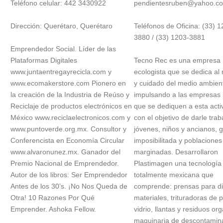
Teléfono celular: 442 3430922
pendientesruben@yahoo.c
Dirección: Querétaro, Querétaro
Teléfonos de Oficina: (33) 1
3880 / (33) 1203-3881
Emprendedor Social. Líder de las
Plataformas Digitales
Tecno Rec es una empresa
www.juntaentregayrecicla.com y
ecologista que se dedica al 
www.ecomakerstore.com Pionero en
y cuidado del medio ambien
la creación de la Industria de Reúso y
impulsando a las empresas
Reciclaje de productos electrónicos en
que se dediquen a esta acti
México www.reciclaelectronicos.com y
con el objetivo de darle trab
www.puntoverde.org.mx. Consultor y
jóvenes, niños y ancianos, 
Conferencista en Economía Circular
imposibilitada y poblaciones
www.alvaronunez.mx. Ganador del
marginadas. Desarrollaron
Premio Nacional de Emprendedor.
Plastimagen una tecnología
Autor de los libros: Ser Emprendedor
totalmente mexicana que
Antes de los 30’s. ¡No Nos Queda de
comprende: prensas para di
Otra! 10 Razones Por Qué
materiales, trituradoras de p
Emprender. Ashoka Fellow.
vidrio, llantas y residuos or
maquinaria de descontamin