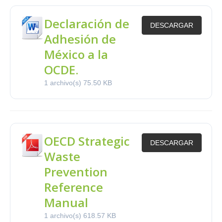
Declaración de
DESCARGAR
Adhesión de
México a la
OCDE.
1 archivo(s)
75.50 KB
OECD Strategic
DESCARGAR
Waste
Prevention
Reference
Manual
1 archivo(s)
618.57 KB