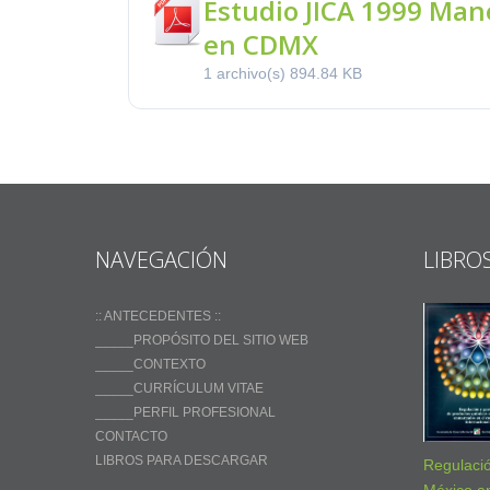
Estudio JICA 1999 Man
en CDMX
1 archivo(s)
894.84 KB
NAVEGACIÓN
LIBRO
:: ANTECEDENTES ::
_____PROPÓSITO DEL SITIO WEB
_____CONTEXTO
_____CURRÍCULUM VITAE
_____PERFIL PROFESIONAL
CONTACTO
LIBROS PARA DESCARGAR
Regulaci
México an