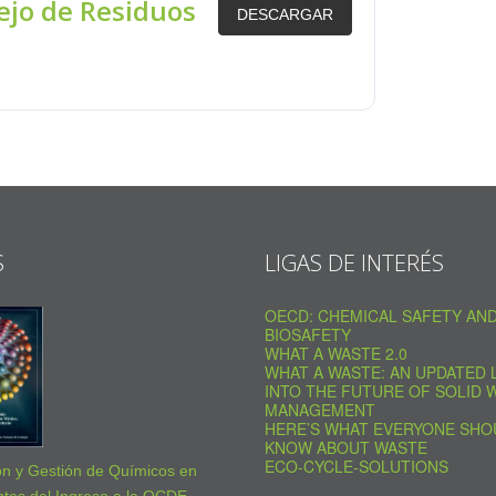
ejo de Residuos
DESCARGAR
S
LIGAS DE INTERÉS
OECD: CHEMICAL SAFETY AN
BIOSAFETY
WHAT A WASTE 2.0
WHAT A WASTE: AN UPDATED 
INTO THE FUTURE OF SOLID 
MANAGEMENT
HERE’S WHAT EVERYONE SHO
KNOW ABOUT WASTE
ECO-CYCLE-SOLUTIONS
ón y Gestión de Químicos en
tes del Ingreso a la OCDE