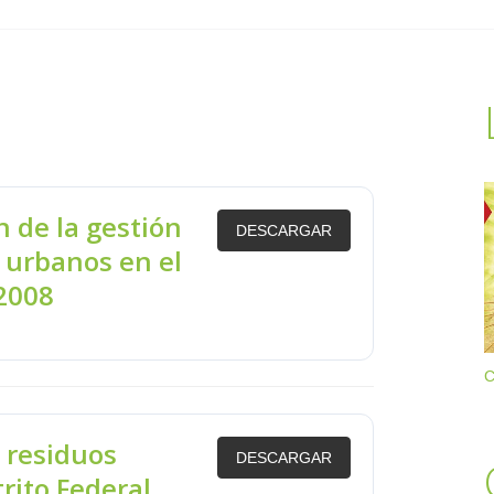
n de la gestión
DESCARGAR
s urbanos en el
-2008
C
s residuos
DESCARGAR
trito Federal