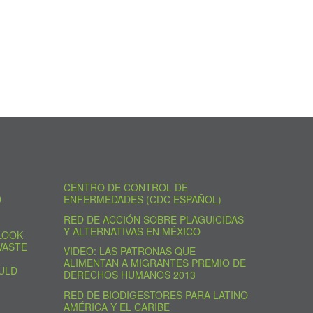
CENTRO DE CONTROL DE
D
ENFERMEDADES (CDC ESPAÑOL)
RED DE ACCIÓN SOBRE PLAGUICIDAS
Y ALTERNATIVAS EN MÉXICO
LOOK
WASTE
VIDEO: LAS PATRONAS QUE
ALIMENTAN A MIGRANTES PREMIO DE
ULD
DERECHOS HUMANOS 2013
RED DE BIODIGESTORES PARA LATINO
AMÉRICA Y EL CARIBE