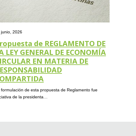
 junio, 2026
25 junio, 
ropuesta de REGLAMENTO DE
Recon
A LEY GENERAL DE ECONOMÍA
29 de
IRCULAR EN MATERIA DE
Les compar
ESPONSABILIDAD
de Chihua
OMPARTIDA
 formulación de esta propuesta de Reglamento fue
iciativa de la presidenta…