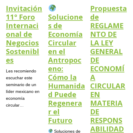
Invitación
Propuesta
11° Foro
Solucione
de
Internaci
s de
REGLAME
onal de
Economía
NTO DE
Negocios
Circular
LA LEY
Sostenibl
en el
GENERAL
es
Antropoc
DE
eno:
ECONOMÍ
Les recomiendo
Cómo la
A
escuchar este
Humanida
CIRCULAR
seminario de un
líder mexicano en
d Puede
EN
economía
Regenera
MATERIA
circular…
r el
DE
Futuro
RESPONS
ABILIDAD
Soluciones de