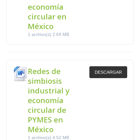
economía
circular en
México
1 archivo(s)
2.69 MB
Redes de
DESCARGAR
simbiosis
industrial y
economía
circular de
PYMES en
México
1 archivo(s)
4.52 MB