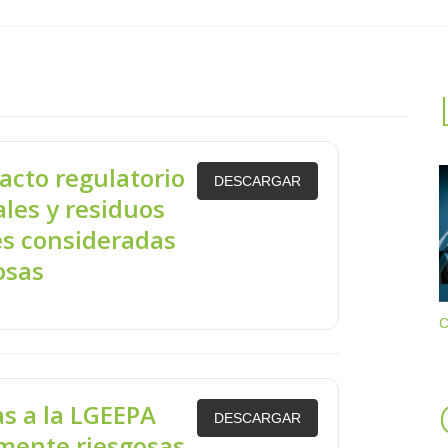
acto regulatorio
DESCARGAR
les y residuos
es consideradas
osas
C
s a la LGEEPA
DESCARGAR
amente riesgosas