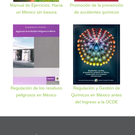
Manual de Ejercicios: Hacia
Promoción de la prevención
un México sin basura
de accidentes químicos
Regulación de los residuos
Regulación y Gestión de
peligrosos en México
Químicos en México antes
del Ingreso a la OCDE