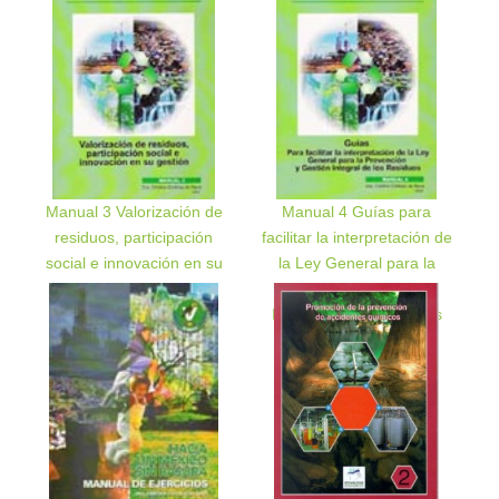
Manual 3 Valorización de
Manual 4 Guías para
residuos, participación
facilitar la interpretación de
social e innovación en su
la Ley General para la
gestión
Prevención y Gestión
Integral de los Residuos