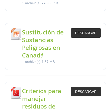
1 archivo(s)
778.33 KB
Sustitución de
DESCARGAR
Sustancias
Peligrosas en
Canadá
1 archivo(s)
1.37 MB
Criterios para
DESCARGAR
manejar
residuos de