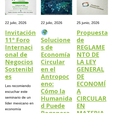
22 julio, 2026
22 julio, 2026
25 junio, 2026
Invitación
Propuesta
11° Foro
Solucione
de
Internaci
s de
REGLAME
onal de
Economía
NTO DE
Negocios
Circular
LA LEY
Sostenibl
en el
GENERAL
es
Antropoc
DE
eno:
ECONOMÍ
Les recomiendo
Cómo la
A
escuchar este
Humanida
CIRCULAR
seminario de un
líder mexicano en
d Puede
EN
economía
Regenera
MATERIA