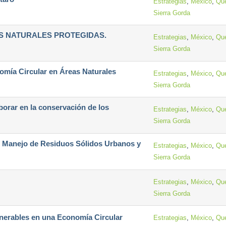
Estrategias
,
México
,
Que
Sierra Gorda
S NATURALES PROTEGIDAS.
Estrategias
,
México
,
Que
Sierra Gorda
omía Circular en Áreas Naturales
Estrategias
,
México
,
Que
Sierra Gorda
aborar en la conservación de los
Estrategias
,
México
,
Que
Sierra Gorda
e Manejo de Residuos Sólidos Urbanos y
Estrategias
,
México
,
Que
Sierra Gorda
Estrategias
,
México
,
Que
Sierra Gorda
lnerables en una Economía Circular
Estrategias
,
México
,
Que