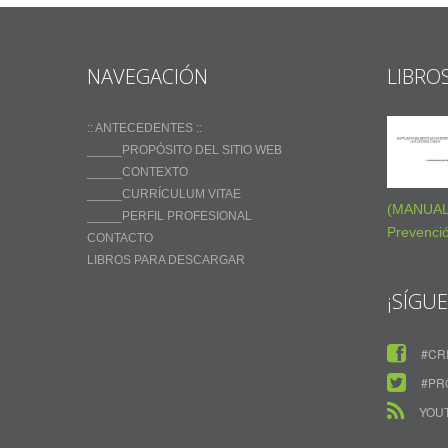
NAVEGACIÓN
LIBRO
:: ANTECEDENTES ::
_____PROPÓSITO DEL SITIO WEB
_____CONTEXTO
_____CURRÍCULUM VITAE
(MANUAL 
_____PERFIL PROFESIONAL
Prevenci
CONTACTO
LIBROS PARA DESCARGAR
¡SÍGU
#CR
#PR
YOU