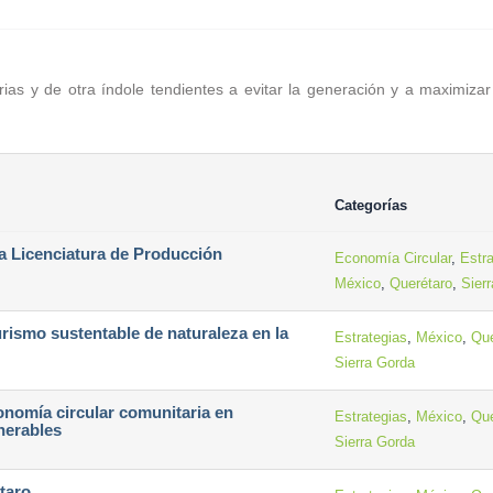
ias y de otra índole tendientes a evitar la generación y a maximizar
Categorías
la Licenciatura de Producción
Economía Circular
,
Estra
México
,
Querétaro
,
Sier
rismo sustentable de naturaleza en la
Estrategias
,
México
,
Que
Sierra Gorda
onomía circular comunitaria en
Estrategias
,
México
,
Que
lnerables
Sierra Gorda
taro