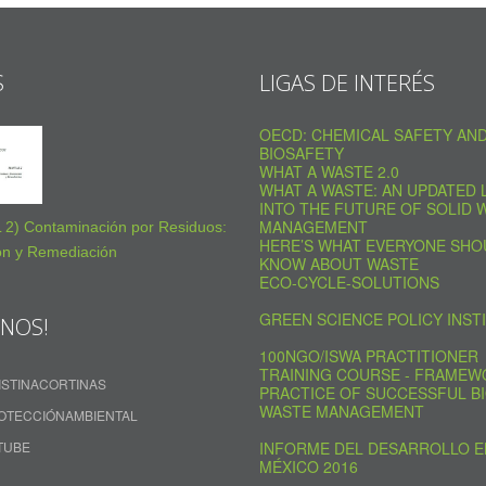
S
LIGAS DE INTERÉS
OECD: CHEMICAL SAFETY AN
BIOSAFETY
WHAT A WASTE 2.0
WHAT A WASTE: AN UPDATED 
INTO THE FUTURE OF SOLID 
MANAGEMENT
2) Contaminación por Residuos:
HERE’S WHAT EVERYONE SHO
ón y Remediación
KNOW ABOUT WASTE
ECO-CYCLE-SOLUTIONS
GREEN SCIENCE POLICY INST
ENOS!
100NGO/ISWA PRACTITIONER
TRAINING COURSE - FRAMEW
ISTINACORTINAS
PRACTICE OF SUCCESSFUL BI
WASTE MANAGEMENT
OTECCIÓNAMBIENTAL
TUBE
INFORME DEL DESARROLLO E
MÉXICO 2016