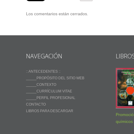
Los comentarios están cerrados.
NAVEGACIÓN
LIBRO
:: ANTECEDENTES ::
_____PROPÓSITO DEL SITIO WEB
_____CONTEXTO
_____CURRÍCULUM VITAE
_____PERFIL PROFESIONAL
CONTACTO
LIBROS PARA DESCARGAR
Promoción
químicos