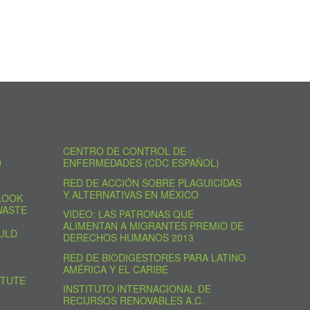
CENTRO DE CONTROL DE
D
ENFERMEDADES (CDC ESPAÑOL)
RED DE ACCIÓN SOBRE PLAGUICIDAS
Y ALTERNATIVAS EN MÉXICO
LOOK
WASTE
VIDEO: LAS PATRONAS QUE
ALIMENTAN A MIGRANTES PREMIO DE
ULD
DERECHOS HUMANOS 2013
RED DE BIODIGESTORES PARA LATINO
AMÉRICA Y EL CARIBE
ITUTE
INSTITUTO INTERNACIONAL DE
RECURSOS RENOVABLES A.C.