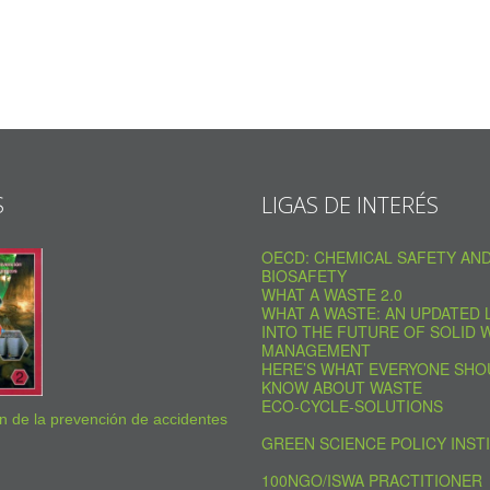
S
LIGAS DE INTERÉS
OECD: CHEMICAL SAFETY AN
BIOSAFETY
WHAT A WASTE 2.0
WHAT A WASTE: AN UPDATED 
INTO THE FUTURE OF SOLID 
MANAGEMENT
HERE’S WHAT EVERYONE SHO
KNOW ABOUT WASTE
ECO-CYCLE-SOLUTIONS
 de la prevención de accidentes
GREEN SCIENCE POLICY INST
100NGO/ISWA PRACTITIONER