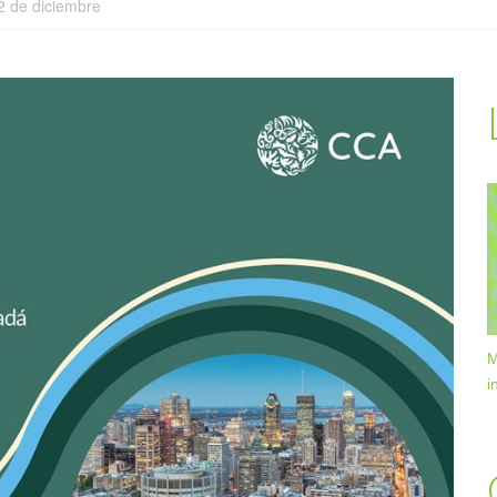
2 de diciembre
M
i