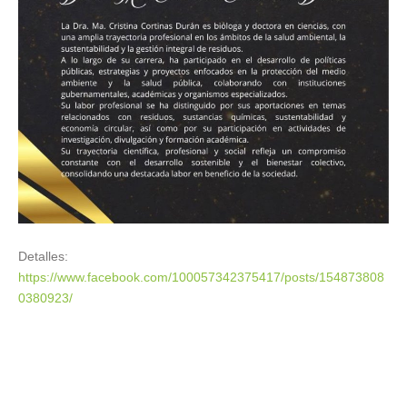
Detalles:
https://www.facebook.com/100057342375417/posts/154873808
0380923/