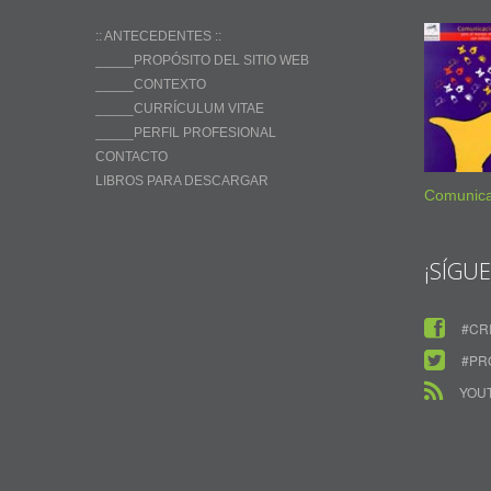
:: ANTECEDENTES ::
_____PROPÓSITO DEL SITIO WEB
_____CONTEXTO
_____CURRÍCULUM VITAE
_____PERFIL PROFESIONAL
CONTACTO
LIBROS PARA DESCARGAR
Comunica
¡SÍGU
#CR
#PR
YOU