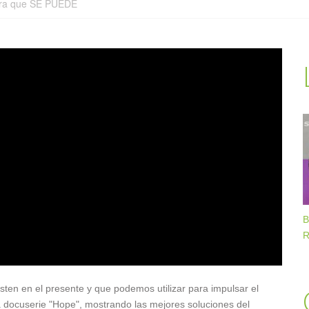
tra que SE PUEDE
B
R
isten en el presente y que podemos utilizar para impulsar el
a docuserie "Hope", mostrando las mejores soluciones del