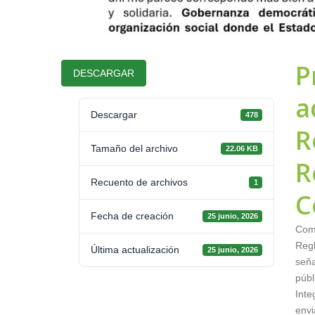
P
DESCARGAR
a
Descargar
478
R
Tamaño del archivo
22.06 KB
R
Recuento de archivos
1
C
Fecha de creación
25 junio, 2026
Comp
Reg
Última actualización
25 junio, 2026
seña
públ
Inte
envi