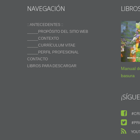
NAVEGACIÓN
LIBRO
:: ANTECEDENTES ::
_____PROPÓSITO DEL SITIO WEB
_____CONTEXTO
_____CURRÍCULUM VITAE
_____PERFIL PROFESIONAL
CONTACTO
LIBROS PARA DESCARGAR
Manual de
basura
¡SÍGU
#CR
#PR
YOU