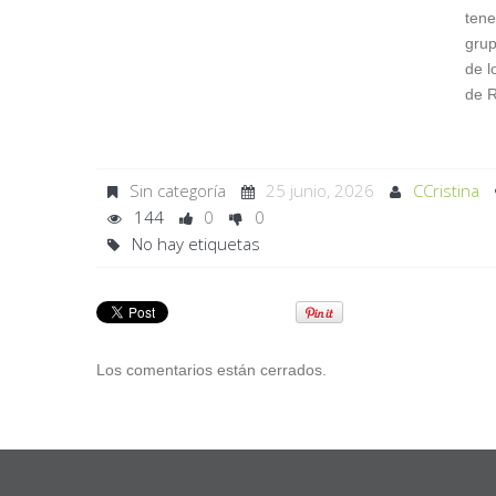
tene
grup
de l
de 
Sin categoría
25 junio, 2026
CCristina
144
0
0
No hay etiquetas
Los comentarios están cerrados.