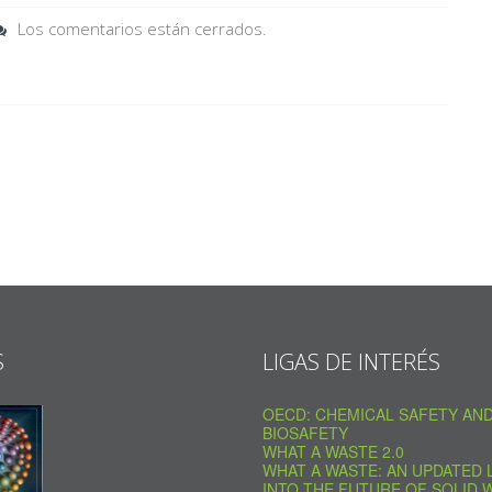
Los comentarios están cerrados.
S
LIGAS DE INTERÉS
OECD: CHEMICAL SAFETY AN
BIOSAFETY
WHAT A WASTE 2.0
WHAT A WASTE: AN UPDATED 
INTO THE FUTURE OF SOLID 