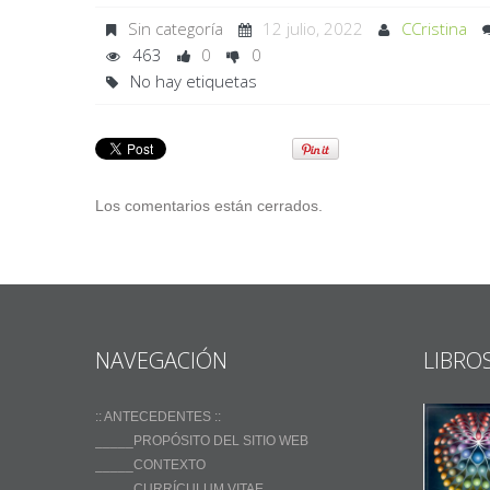
Sin categoría
12 julio, 2022
CCristina
463
0
0
No hay etiquetas
Los comentarios están cerrados.
NAVEGACIÓN
LIBRO
:: ANTECEDENTES ::
_____PROPÓSITO DEL SITIO WEB
_____CONTEXTO
_____CURRÍCULUM VITAE