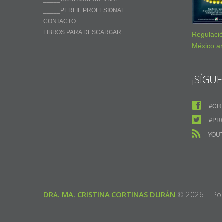
_____PERFIL PROFESIONAL
CONTACTO
LIBROS PARA DESCARGAR
Regulaci
México an
¡SÍGU
#CR
#PR
YOU
DRA. MA. CRISTINA CORTINAS DURÁN
© 2026
|
Pol