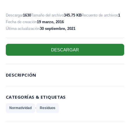
Descargar
1630
Tamaño del archivo
345.75 KB
Recuento de archivos
1
Fecha de creación
19 marzo, 2016
Última actualización
30 septiembre, 2021
DESCARGAR
DESCRIPCIÓN
CATEGORÍAS & ETIQUETAS
,
Normatividad
Residuos