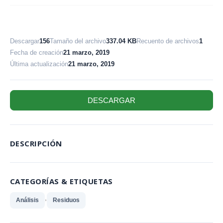
Descargar
156
Tamaño del archivo
337.04 KB
Recuento de archivos
1
Fecha de creación
21 marzo, 2019
Última actualización
21 marzo, 2019
DESCARGAR
DESCRIPCIÓN
CATEGORÍAS & ETIQUETAS
,
Análisis
Residuos