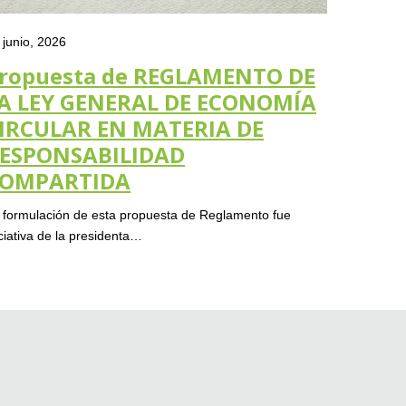
 junio, 2026
25 junio, 
ropuesta de REGLAMENTO DE
Recon
A LEY GENERAL DE ECONOMÍA
29 de
IRCULAR EN MATERIA DE
Les compar
ESPONSABILIDAD
de Chihua
OMPARTIDA
 formulación de esta propuesta de Reglamento fue
iciativa de la presidenta…