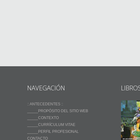
NAVEGACIÓN
LIBRO
:: ANTECEDENTES ::
_____PROPÓSITO DEL SITIO WEB
_____CONTEXTO
_____CURRÍCULUM VITAE
_____PERFIL PROFESIONAL
CONTACTO