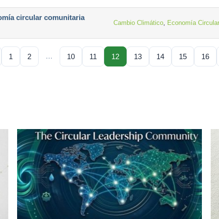
omía circular comunitaria
Cambio Climático
,
Economía Circula
…
1
2
10
11
12
13
14
15
16