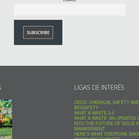
S
LIGAS DE INTERÉS
OECD: CHEMICAL SAFETY AN
BIOSAFETY
WHAT A WASTE 2.0
WHAT A WASTE: AN UPDATED 
INTO THE FUTURE OF SOLID 
MANAGEMENT
HERE’S WHAT EVERYONE SHO
KNOW ABOUT WASTE